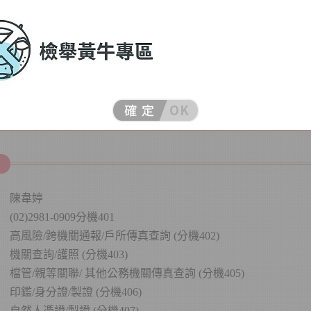
大宗謄本/跨機關通報 (分機303)
逕遷/特殊註記(分機307)
機關傳真查詢/傳真代發/高風險(分機304)
機關查詢/死亡通報 (分機308)
機房/人口統計 (分機207)
身分證（掛失）/製證 (分機309、310)
黃牛票猖獗現象，文化部及體育部，已依據法令制定檢舉黃牛規
證後得以書面、言詞、電子郵件或其他方式，向舉辦地所轄地方
舉，因此於新北舉辦者，民眾除可透過書面、1999及市長信箱外
育部考量民眾檢舉時，可能有判別舉辦地所轄地方主管機關不易
檢舉黃牛網站專區開放民眾網路檢舉，系統收受檢舉案件後，將
舉運動賽事或活動之舉辦地，分案予所轄地方主管機關進行查處
陳韋婷
務時間】
(02)2981-0909分機401
高風險/跨機關通報/戶所傳真查詢 (分機402)
假後上班首日及每週一現場洽公民眾多，市民朋友申辦案件請寬
機關查詢/護照 (分機403)
，非急欲申辦案件，可避開該時段，以減省您的寶貴時間。因中
人力較少，請多利用平日上班時段洽公，以節省您的等待間。
檔管/親等關聯/ 其他公務機關傳真查詢 (分機405)
服務時間為週一至週五上午8時至下午5時30分
，週六、日及國
印鑑/身分證/製證 (分機406)
依行政院人事行政總處公布之115年政府行政機關辦公日曆表
）
不
自然人憑證/製證 (分機407)