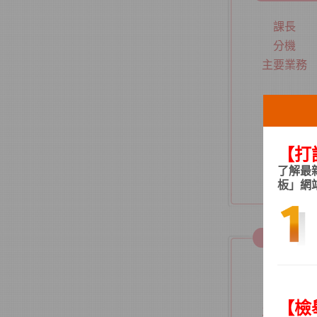
課長
分機
主要業務
【打
了解最
板」網
第三課
課長
分機
【檢
主要業務