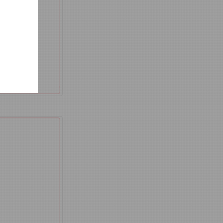
定，民眾
主管機關
，因文化
之情形，
依管轄規
。
估等候時
午時段服
定假日
提供服