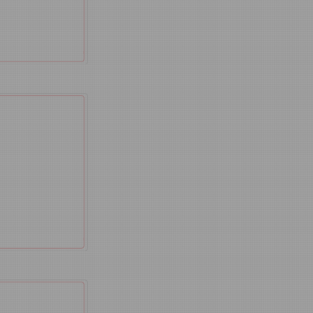
戶政事
號、出生
話或提供
音或簡訊
機關（人
受騙
。
間。