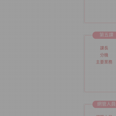
務
如
務
【反
第五課
近期屢
年月日
課長
重要個
分機
確認或
員）之
主要業務
【自
辦理自
網管人員