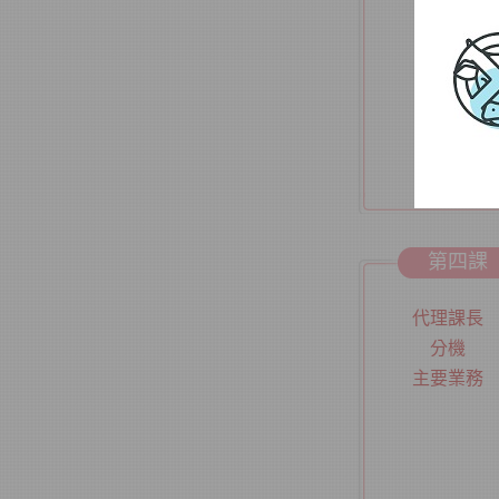
為因應
妥善蒐
進行檢
部及教
第四課
另設有
定視檢
代理課長
【
服
分機
主要業務
連
間
務
本所
（