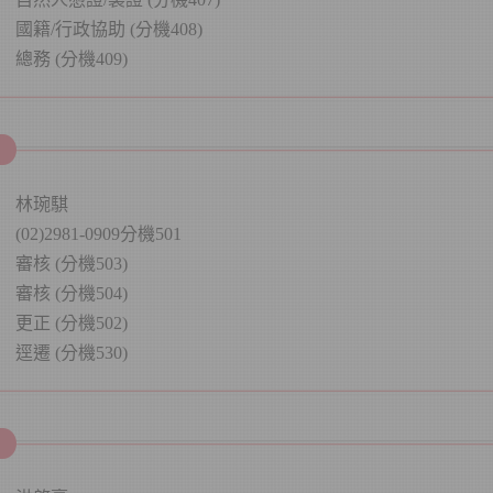
，請市民避免於非服務時間至戶所洽公，以免徒勞往返。
國籍/行政協助 (分機408)
有辦理結婚登記需求之民眾，可於結婚登記日前3個辦公日內，向
總務 (分機409)
所辦理結婚登記，並指定結婚登記生效日，歡迎多加利用。
詐宣導】
接獲詐騙集團冒用戶政機關名義致電向民眾確認姓名、身分證字
等個人訊息，並留下詐騙電話，請民眾務必提高警覺，
勿回撥電
林琬騏
資給不明人士，以維護自身個資安全，
戶政事務所不會以電話語
(02)2981-0909分機501
索取個人資料，如果接獲不明戶政語音或簡訊通知，或自稱戶政
可疑電話，請先向戶政事務所查證或撥打165反詐騙專線，避免
審核 (分機503)
審核 (分機504)
更正 (分機502)
然人憑證申請
】
逕遷 (分機530)
然人憑證，請填寫
自然人憑證申請資料表
，
可加速臨櫃申辦之時