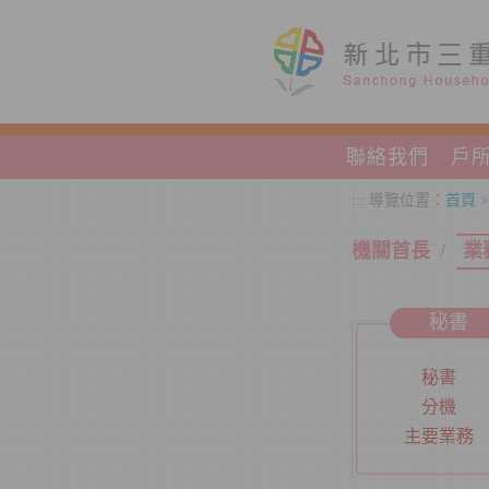
跳到主要內容區塊
聯絡我們
戶
:::
導覽位置：
首頁
>
/
機關首長
業
秘書
秘書
分機
主要業務