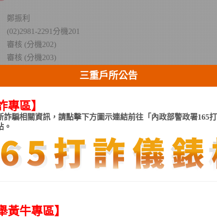
鄭振利
(02)2981-2291分機201
審核 (分機202)
審核 (分機203)
審核 (分機206)
三重戶所公告
國籍 (分機306)
更正/原住民 (分機209)
詐專區
】
出生通報/生育獎勵金/自然人憑證 (分機205)
新詐騙相關資訊，請點擊下方圖示連結前往「內政部警政署165
站。
黃秀蘭
(02)2981-2291分機301
舉黃牛專區
】
親等關聯 (分機305)