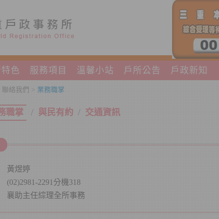
所特色
服務項目
溫馨小站
戶所公告
戶政新知
 聯絡我們 >
業務職掌
/
/
務職掌
與民有約
交通資訊
黃煜婷
(02)2981-2291分機318
襄助主任綜理全所事務