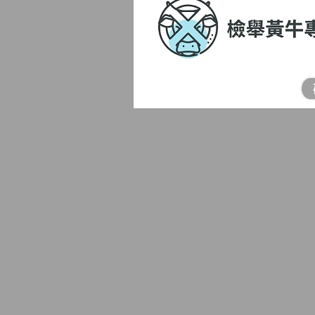
為因應黃牛票猖獗現象，文化部
妥善蒐證後得以書面、言詞、電
進行檢舉，因此於新北舉辦者，民
部及教育部考量民眾檢舉時，可
另設有檢舉黃牛網站專區開放民
定視檢舉運動賽事或活動之舉辦
【
服務時間】
連假後上班首日及每週一現場
間，非急欲申辦案件，可避開
務人力較少，請多利用平日上
本所服務時間為週一至週五上午
（
依行政院人事行政總處公布之
務
，請市民避免於非服務時間