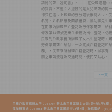
請她的死亡證明書」。 在受理過程中，李
的寶寶，不過令人扼腕的是女兒降臨的同
卻只在這世上短短的幾分鐘後離開人世。
名簿、姓名貼紙及閱讀禮袋，協助李先生
在期限內辦理死亡登記及勞保家屬死亡給
條及第14條規定出生者應為出生登記，仍應
民眾到戶政事務所辦理子女出生登記時，
勞保家屬死亡給付，一次完成戶籍登記和
務」，民眾來所辦理戶籍登記時，得享有
關之申請流程及交通時間，便民又貼心。
上一頁
:::
三重戶政事務所本所：241205 新北市三重區新北大道1段9號4至6樓 , 聯絡電話：
溪美辦事處：241061 新北市三重區溪尾街73號2樓 , 聯絡電話：(02)2981-0