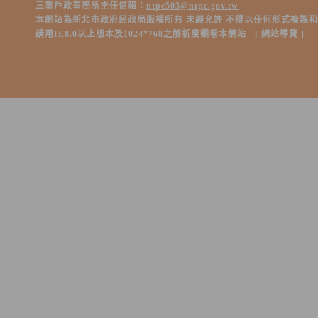
三重戶政事務所主任信箱：
ntpc503@ntpc.gov.tw
本網站為新北市政府民政局版權所有 未經允許 不得以任何形式複製
請用IE8.0以上版本及1024*768之解析度觀看本網站 [
網站導覽
]