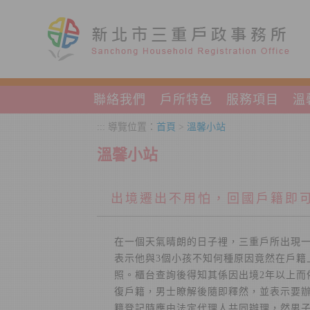
跳到主要內容區塊
聯絡我們
戶所特色
服務項目
溫
:::
導覽位置：
首頁
>
溫馨小站
溫馨小站
出境遷出不用怕，回國戶籍即
在一個天氣晴朗的日子裡，三重戶所出現
表示他與3個小孩不知何種原因竟然在戶籍
照。櫃台查詢後得知其係因出境2年以上而
復戶籍，男士瞭解後隨即釋然，並表示要辦
籍登記時應由法定代理人共同辦理，然男子