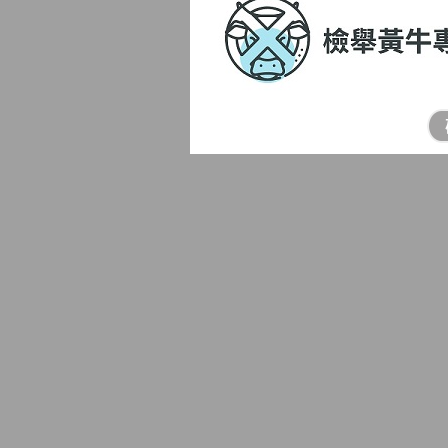
為因應黃牛票猖獗現象，文化部
妥善蒐證後得以書面、言詞、電
進行檢舉，因此於新北舉辦者，民
部及教育部考量民眾檢舉時，可
另設有檢舉黃牛網站專區開放民
定視檢舉運動賽事或活動之舉辦
【
服務時間】
連假後上班首日及每週一現場
間，非急欲申辦案件，可避開
務人力較少，請多利用平日上
本所服務時間為週一至週五上午
（
依行政院人事行政總處公布之
務
，請市民避免於非服務時間